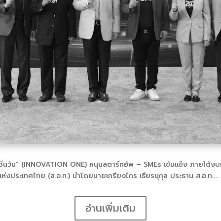
วชั่นวัน” (INNOVATION ONE) หนุนสตาร์ทอัพ – SMEs เข้มแข็ง ภายใต้งบ
ห่งประเทศไทย (ส.อ.ท.) นำโดยนายเกรียงไกร เธียรนุกุล ประธาน ส.อ.ท….
อ่านเพิ่มเติม